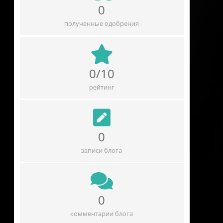
0
полученные одобрения
0/10
рейтинг
0
записи блога
0
комментарии блога