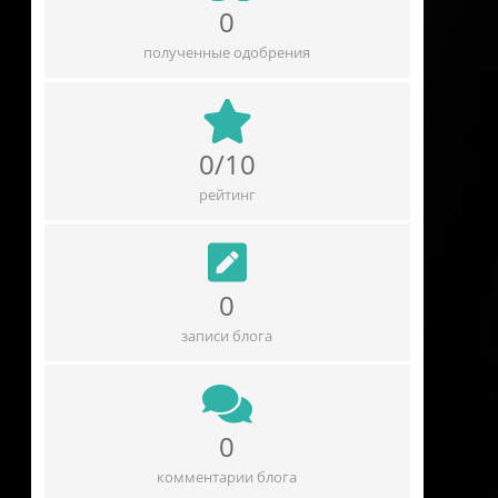
0
полученные одобрения
0/10
рейтинг
0
записи блога
0
комментарии блога