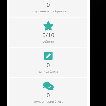
0
полученные одобрения
0/10
рейтинг
0
записи блога
0
комментарии блога