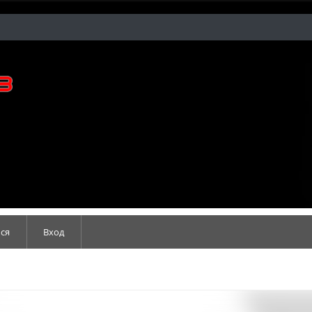
ся
Вход