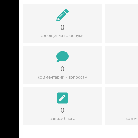
0
сообщения на форуме
0
комментарии к вопросам
0
записи блога
комме