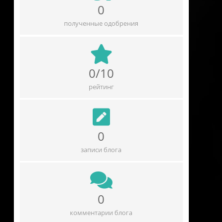
0
полученные одобрения
0/10
рейтинг
0
записи блога
0
комментарии блога