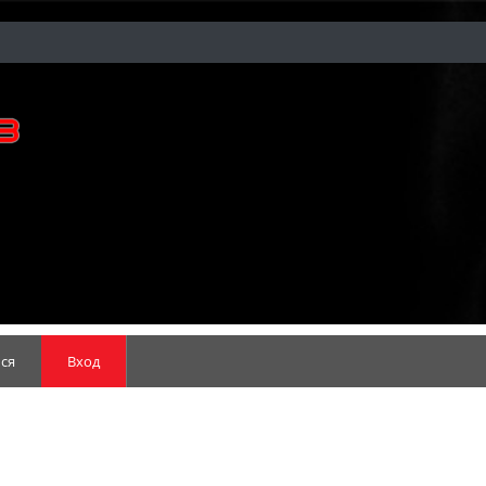
ся
Вход