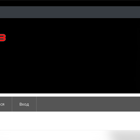
ся
Вход