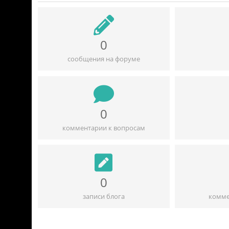
0
сообщения на форуме
0
комментарии к вопросам
0
записи блога
комме