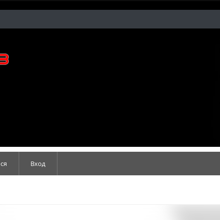
ся
Вход