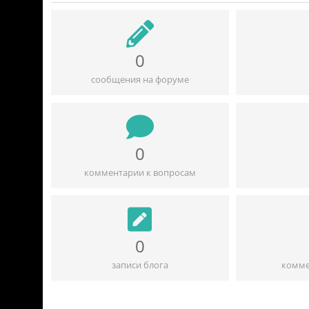
0
сообщения на форуме
0
комментарии к вопросам
0
записи блога
комме