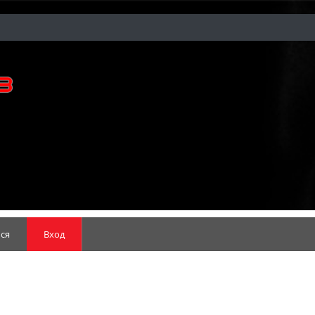
ся
Вход