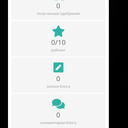
0
полученные одобрения
0/10
рейтинг
0
записи блога
0
комментарии блога