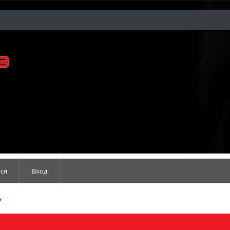
ся
Вход